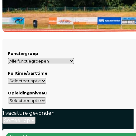
Functiegroep
Fulltime/parttime
Opleidingsniveau
1 vacature gevonden