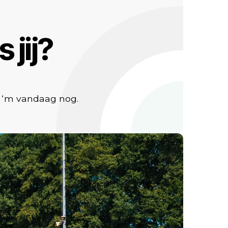
 jij?
t ‘m vandaag nog.