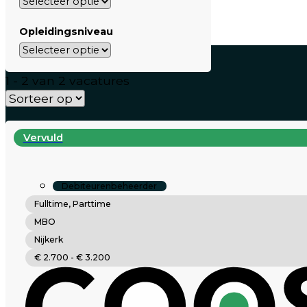
Opleidingsniveau
1 - 2 van 2 vacatures
Vervuld
Debiteurenbeheerder
Fulltime, Parttime
MBO
Nijkerk
€ 2.700 - € 3.200