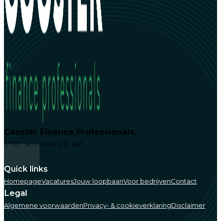
Cooster Finance Professionals.
Voor wie vooruit wil.
Quick links
Homepage
Vacatures
Jouw loopbaan
Voor bedrijven
Contact
Legal
Algemene voorwaarden
Privacy- & cookieverklaring
Disclaimer