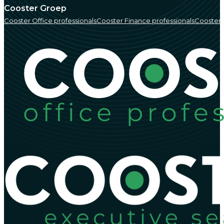
Cooster Groep
Cooster Office professionals
Cooster Finance professionals
Cooster 